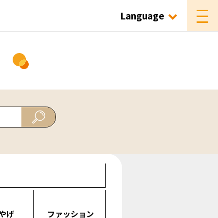
Language
ド
やげ
ファッション