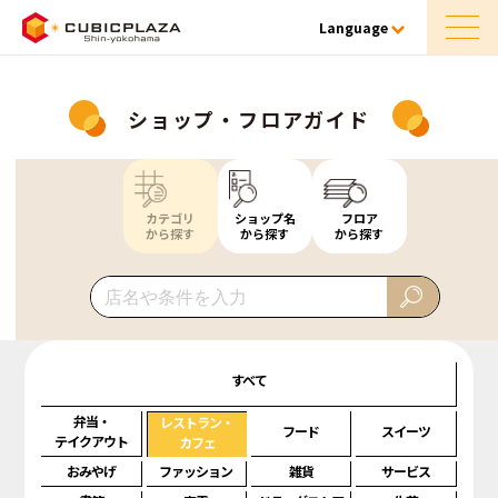
Language
ショップ・フロアガイド
カテゴリ
ショップ名
フロア
から探す
から探す
から探す
すべて
弁当・
レストラン・
フード
スイーツ
テイクアウト
カフェ
おみやげ
ファッション
雑貨
サービス