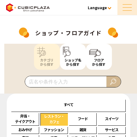
Language
ショップ・フロアガイド
カテゴリ
ショップ名
フロア
から探す
から探す
から探す
すべて
弁当・
レストラン・
フード
スイーツ
テイクアウト
カフェ
おみやげ
ファッション
雑貨
サービス