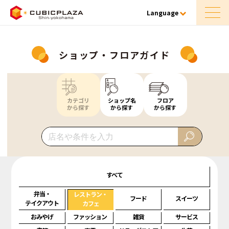
Language
ショップ・フロアガイド
カテゴリ
ショップ名
フロア
から探す
から探す
から探す
すべて
弁当・
レストラン・
フード
スイーツ
テイクアウト
カフェ
おみやげ
ファッション
雑貨
サービス