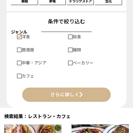
書籍
家電
ドラッグストア
生花
条件で絞り込む
ジャンル
洋食
和食
居酒屋
麺類
中華・アジア
ベーカリー
カフェ
さらに詳しく
検索結果：レストラン・カフェ