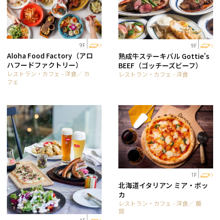
9F
9F
Aloha Food Factory（アロ
熟成牛ステーキバル Gottie’s
ハフードファクトリー）
BEEF（ゴッチーズビーフ）
レストラン・カフェ - 洋食／ カ
レストラン・カフェ - 洋食
フェ
1F
北海道イタリアン ミア・ボッ
カ
レストラン・カフェ - 洋食／ 麺
類