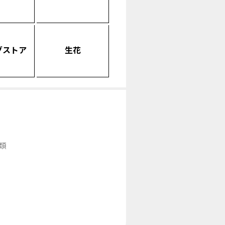
グストア
生花
類