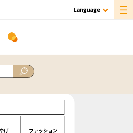
Language
ド
やげ
ファッション