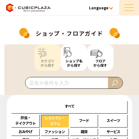
Language
ショップ・フロアガイド
カテゴリ
ショップ名
フロア
から探す
から探す
から探す
すべて
弁当・
レストラン・
フード
スイーツ
テイクアウト
カフェ
おみやげ
ファッション
雑貨
サービス