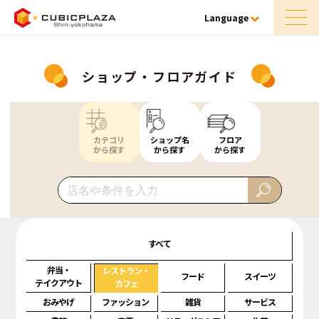
Language
ショップ・フロアガイド
カテゴリ
ショップ名
フロア
から探す
から探す
から探す
すべて
弁当・
レストラン・
フード
スイーツ
テイクアウト
カフェ
おみやげ
ファッション
雑貨
サービス