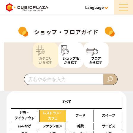
Language
ショップ・フロアガイド
カテゴリ
ショップ名
フロア
から探す
から探す
から探す
すべて
弁当・
レストラン・
フード
スイーツ
テイクアウト
カフェ
おみやげ
ファッション
雑貨
サービス