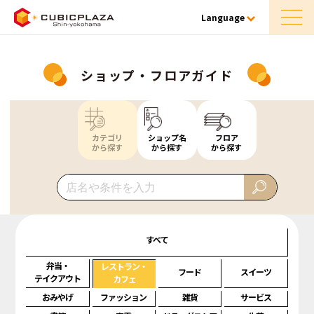
Language
ショップ・フロアガイド
カテゴリ
ショップ名
フロア
から探す
から探す
から探す
すべて
弁当・
レストラン・
フード
スイーツ
テイクアウト
カフェ
おみやげ
ファッション
雑貨
サービス