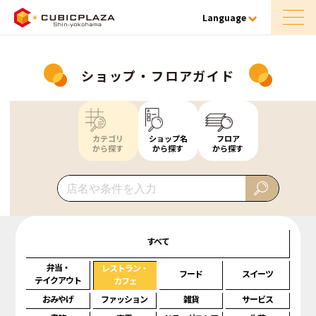
Language
ショップ・フロアガイド
カテゴリ
ショップ名
フロア
から探す
から探す
から探す
すべて
弁当・
レストラン・
フード
スイーツ
テイクアウト
カフェ
おみやげ
ファッション
雑貨
サービス