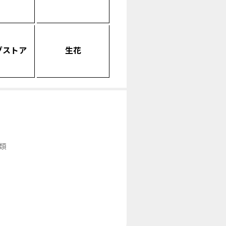
グストア
生花
類