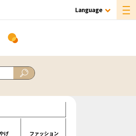
Language
ド
やげ
ファッション