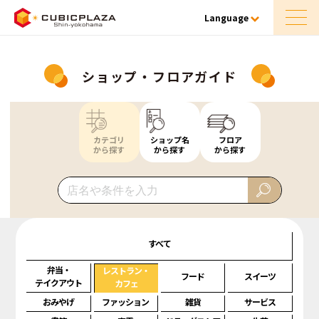
Language
ショップ・フロアガイド
カテゴリ
ショップ名
フロア
から探す
から探す
から探す
すべて
弁当・
レストラン・
フード
スイーツ
テイクアウト
カフェ
おみやげ
ファッション
雑貨
サービス