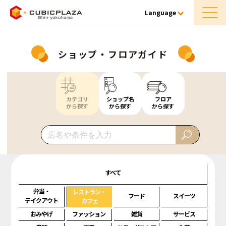
Language
ショップ・フロアガイド
カテゴリ
ショップ名
フロア
から探す
から探す
から探す
すべて
弁当・
レストラン・
フード
スイーツ
テイクアウト
カフェ
おみやげ
ファッション
雑貨
サービス