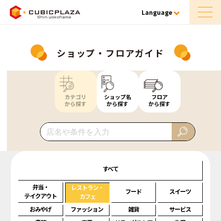
Language
ショップ・フロアガイド
カテゴリ
ショップ名
フロア
から探す
から探す
から探す
すべて
弁当・
レストラン・
フード
スイーツ
テイクアウト
カフェ
おみやげ
ファッション
雑貨
サービス