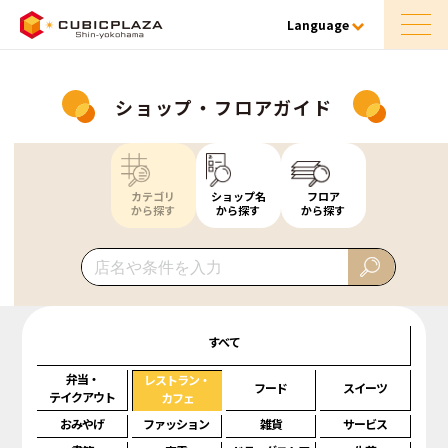
Language
ショップ・フロアガイド
カテゴリ
ショップ名
フロア
から探す
から探す
から探す
すべて
弁当・
レストラン・
フード
スイーツ
テイクアウト
カフェ
おみやげ
ファッション
雑貨
サービス