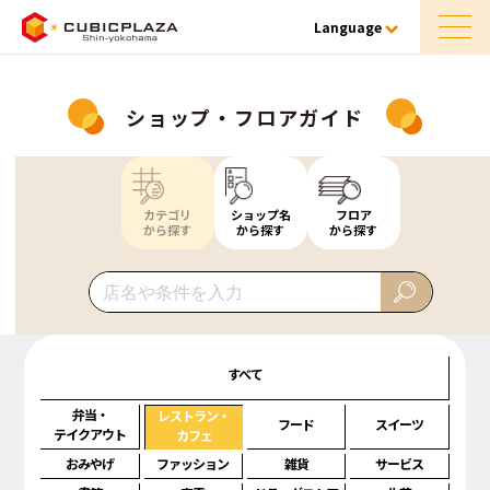
Language
ショップ・フロアガイド
カテゴリ
ショップ名
フロア
から探す
から探す
から探す
すべて
弁当・
レストラン・
フード
スイーツ
テイクアウト
カフェ
おみやげ
ファッション
雑貨
サービス