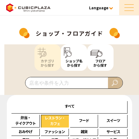
Language
ショップ・フロアガイド
カテゴリ
ショップ名
フロア
から探す
から探す
から探す
すべて
弁当・
レストラン・
フード
スイーツ
テイクアウト
カフェ
おみやげ
ファッション
雑貨
サービス