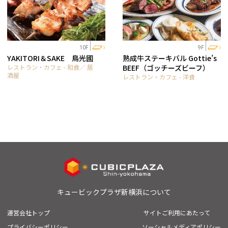
10F
9F
YAKITORI＆SAKE 鳥光國
熟成牛ステーキバル Gottie’s
レストラン・カフェ - 和食／ 居
BEEF（ゴッチーズビーフ）
酒屋
レストラン・カフェ - 洋食
キュービックプラザ新横浜について
運営会社トップ
サイトご利用にあたって
プライバシーポリシー
ソーシャルメディアポリシー