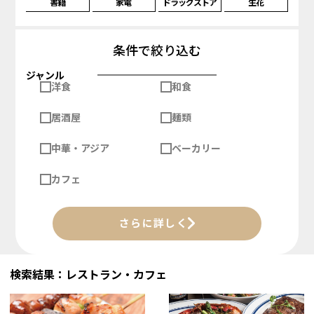
書籍
家電
ドラッグストア
生花
条件で絞り込む
ジャンル
洋食
和食
居酒屋
麺類
中華・アジア
ベーカリー
カフェ
さらに詳しく
検索結果：レストラン・カフェ