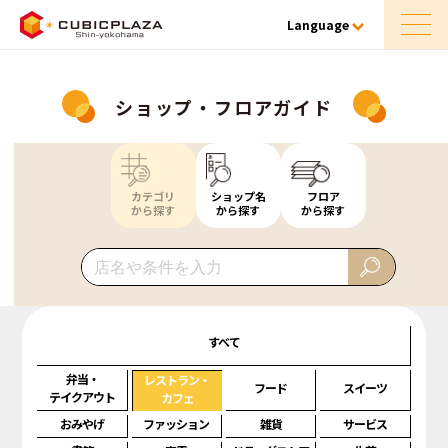
Language
ショップ・フロアガイド
カテゴリ
ショップ名
フロア
から探す
から探す
から探す
すべて
弁当・
レストラン・
フード
スイーツ
テイクアウト
カフェ
おみやげ
ファッション
雑貨
サービス