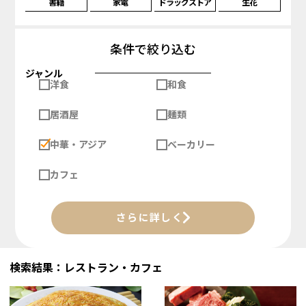
書籍
家電
ドラッグストア
生花
条件で絞り込む
ジャンル
洋食
和食
居酒屋
麺類
中華・アジア
ベーカリー
カフェ
さらに詳しく
検索結果：レストラン・カフェ