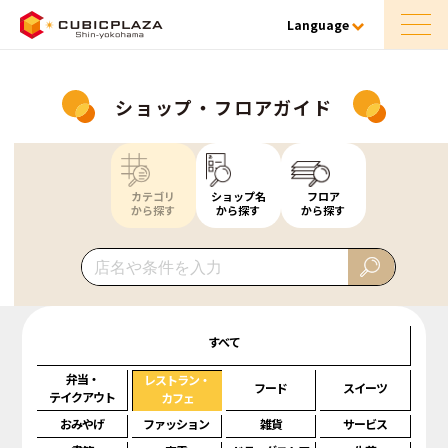
Language
ショップ・フロアガイド
カテゴリ
ショップ名
フロア
から探す
から探す
から探す
すべて
弁当・
レストラン・
フード
スイーツ
テイクアウト
カフェ
おみやげ
ファッション
雑貨
サービス