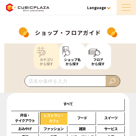
Language
ショップ・フロアガイド
カテゴリ
ショップ名
フロア
から探す
から探す
から探す
すべて
弁当・
レストラン・
フード
スイーツ
テイクアウト
カフェ
おみやげ
ファッション
雑貨
サービス