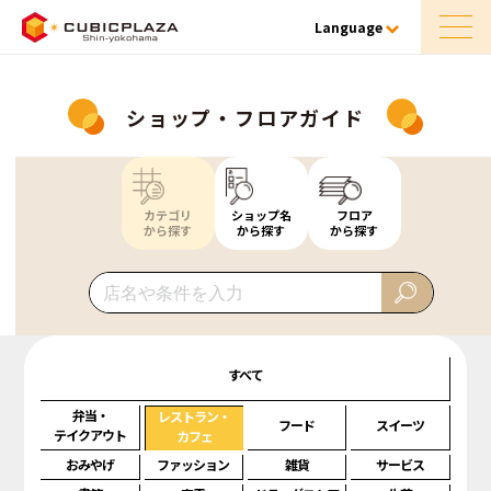
Language
ショップ・フロアガイド
カテゴリ
ショップ名
フロア
から探す
から探す
から探す
すべて
弁当・
レストラン・
フード
スイーツ
テイクアウト
カフェ
おみやげ
ファッション
雑貨
サービス