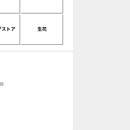
グストア
生花
類