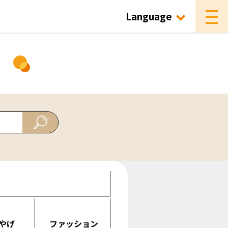
Language
ド
やげ
ファッション