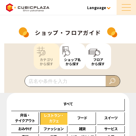
Language
ショップ・フロアガイド
カテゴリ
ショップ名
フロア
から探す
から探す
から探す
すべて
弁当・
レストラン・
フード
スイーツ
テイクアウト
カフェ
おみやげ
ファッション
雑貨
サービス