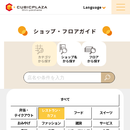
Language
ショップ・フロアガイド
カテゴリ
ショップ名
フロア
から探す
から探す
から探す
すべて
弁当・
レストラン・
フード
スイーツ
テイクアウト
カフェ
おみやげ
ファッション
雑貨
サービス