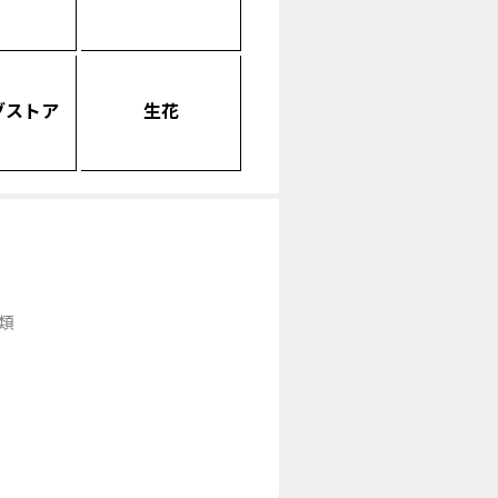
グストア
生花
類