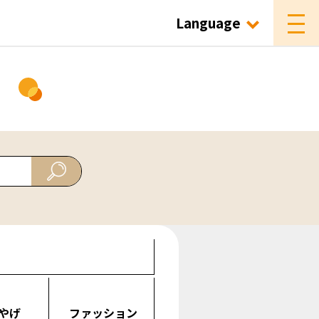
Language
ド
やげ
ファッション