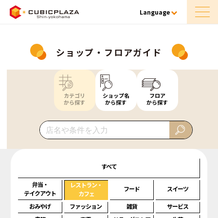
Language
ショップ・フロアガイド
カテゴリ
ショップ名
フロア
から探す
から探す
から探す
すべて
弁当・
レストラン・
フード
スイーツ
テイクアウト
カフェ
おみやげ
ファッション
雑貨
サービス