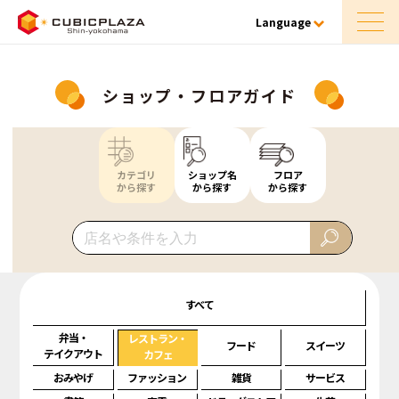
Language
ショップ・フロアガイド
カテゴリ
ショップ名
フロア
から探す
から探す
から探す
すべて
弁当・
レストラン・
フード
スイーツ
テイクアウト
カフェ
おみやげ
ファッション
雑貨
サービス