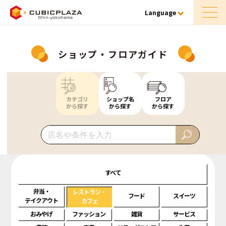
Language
ショップ・フロアガイド
カテゴリ
ショップ名
フロア
から探す
から探す
から探す
すべて
弁当・
レストラン・
フード
スイーツ
テイクアウト
カフェ
おみやげ
ファッション
雑貨
サービス