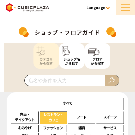
Language
ショップ・フロアガイド
カテゴリ
ショップ名
フロア
から探す
から探す
から探す
すべて
弁当・
レストラン・
フード
スイーツ
テイクアウト
カフェ
おみやげ
ファッション
雑貨
サービス