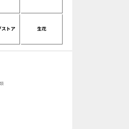
グストア
生花
類