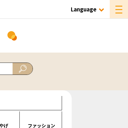
Language
ド
やげ
ファッション