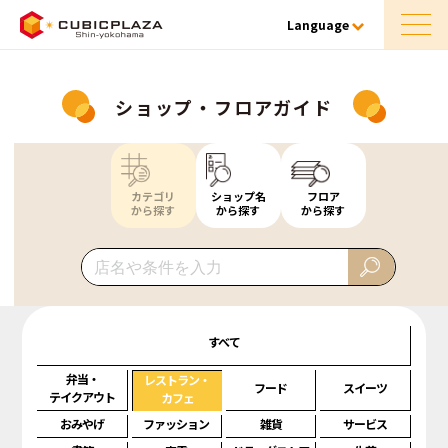
Language
ショップ・フロアガイド
カテゴリ
ショップ名
フロア
から探す
から探す
から探す
すべて
弁当・
レストラン・
フード
スイーツ
テイクアウト
カフェ
おみやげ
ファッション
雑貨
サービス