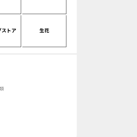
グストア
生花
類