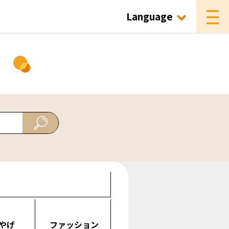
Language
ド
やげ
ファッション