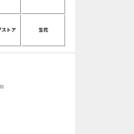
グストア
生花
類