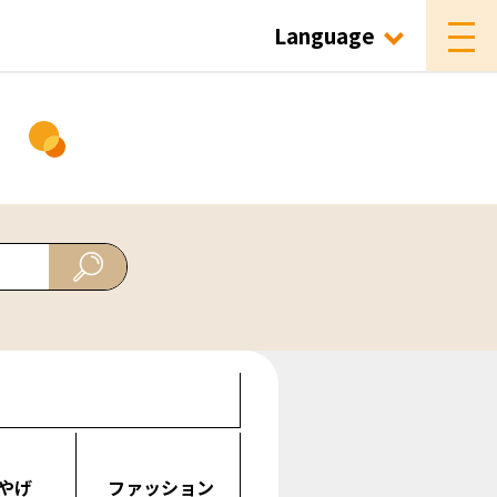
Language
ド
やげ
ファッション