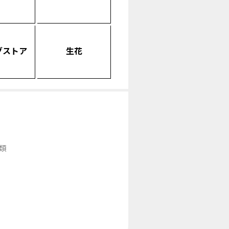
グストア
生花
類