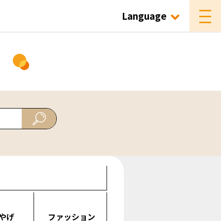
Language
ド
やげ
ファッション