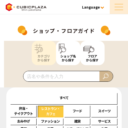
Language
ショップ・フロアガイド
カテゴリ
ショップ名
フロア
から探す
から探す
から探す
すべて
弁当・
レストラン・
フード
スイーツ
テイクアウト
カフェ
おみやげ
ファッション
雑貨
サービス