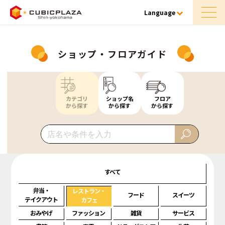
Language
ショップ・フロアガイド
カテゴリ
ショップ名
フロア
から探す
から探す
から探す
すべて
弁当・
レストラン・
フード
スイーツ
テイクアウト
カフェ
おみやげ
ファッション
雑貨
サービス