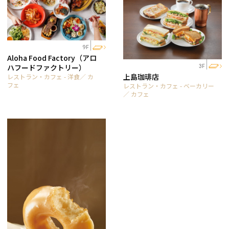
9F
Aloha Food Factory（アロ
ハフードファクトリー）
3F
上島珈琲店
レストラン・カフェ - 洋食／ カ
フェ
レストラン・カフェ - ベーカリー
／ カフェ