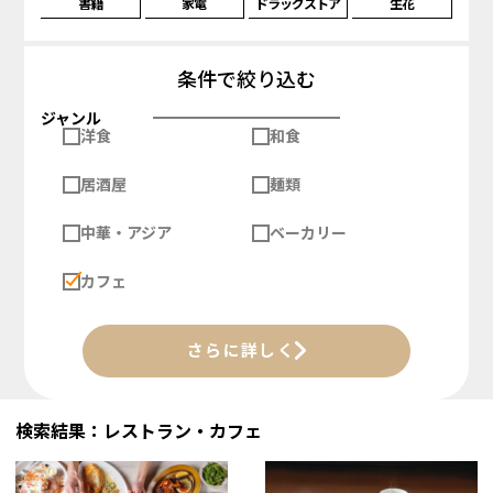
書籍
家電
ドラッグストア
生花
条件で絞り込む
ジャンル
洋食
和食
居酒屋
麺類
中華・アジア
ベーカリー
カフェ
さらに詳しく
検索結果：レストラン・カフェ