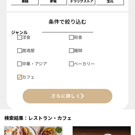
書籍
家電
ドラッグストア
生花
条件で絞り込む
ジャンル
洋食
和食
居酒屋
麺類
中華・アジア
ベーカリー
カフェ
さらに詳しく
検索結果：レストラン・カフェ