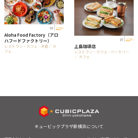
9F
Aloha Food Factory（アロ
ハフードファクトリー）
3F
上島珈琲店
レストラン・カフェ - 洋食／ カ
フェ
レストラン・カフェ - ベーカリー
／ カフェ
キュービックプラザ新横浜について