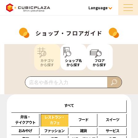
Language
ショップ・フロアガイド
カテゴリ
ショップ名
フロア
から探す
から探す
から探す
すべて
弁当・
レストラン・
フード
スイーツ
テイクアウト
カフェ
おみやげ
ファッション
雑貨
サービス