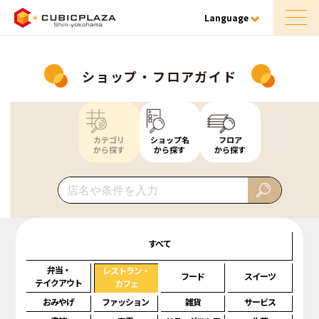
Language
ショップ・フロアガイド
カテゴリ
ショップ名
フロア
から探す
から探す
から探す
すべて
弁当・
レストラン・
フード
スイーツ
テイクアウト
カフェ
おみやげ
ファッション
雑貨
サービス