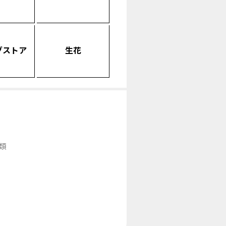
グストア
生花
類