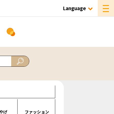
Language
ド
やげ
ファッション