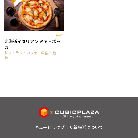
1F
北海道イタリアン ミア・ボッ
カ
レストラン・カフェ - 洋食／ 麺
類
キュービックプラザ新横浜について