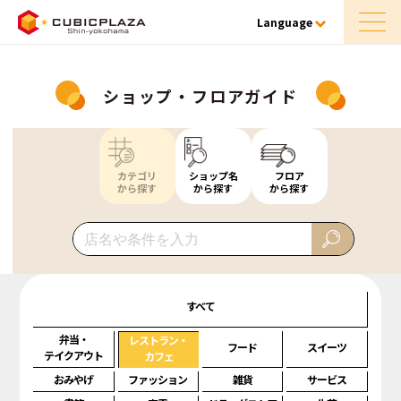
Language
ショップ・フロアガイド
カテゴリ
ショップ名
フロア
から探す
から探す
から探す
すべて
弁当・
レストラン・
フード
スイーツ
テイクアウト
カフェ
おみやげ
ファッション
雑貨
サービス