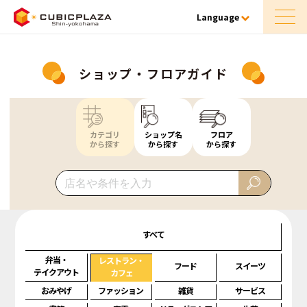
Language
ショップ・フロアガイド
カテゴリ
ショップ名
フロア
から探す
から探す
から探す
すべて
弁当・
レストラン・
フード
スイーツ
テイクアウト
カフェ
おみやげ
ファッション
雑貨
サービス