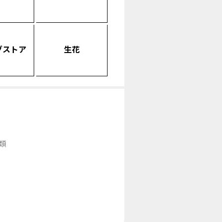
グストア
生花
類