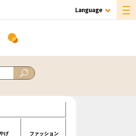
Language
ド
やげ
ファッション