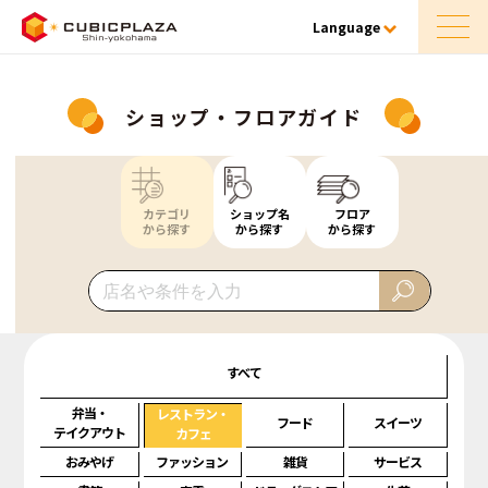
Language
ショップ・フロアガイド
カテゴリ
ショップ名
フロア
から探す
から探す
から探す
すべて
弁当・
レストラン・
フード
スイーツ
テイクアウト
カフェ
おみやげ
ファッション
雑貨
サービス