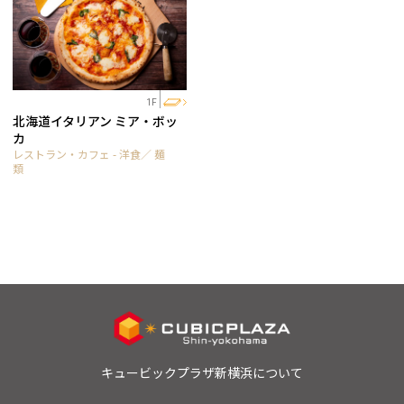
1F
北海道イタリアン ミア・ボッ
カ
レストラン・カフェ - 洋食／ 麺
類
キュービックプラザ新横浜について