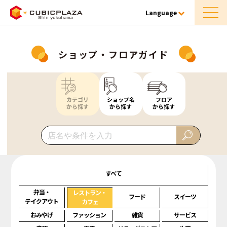
Language
ショップ・フロアガイド
カテゴリ
ショップ名
フロア
から探す
から探す
から探す
すべて
弁当・
レストラン・
フード
スイーツ
テイクアウト
カフェ
おみやげ
ファッション
雑貨
サービス