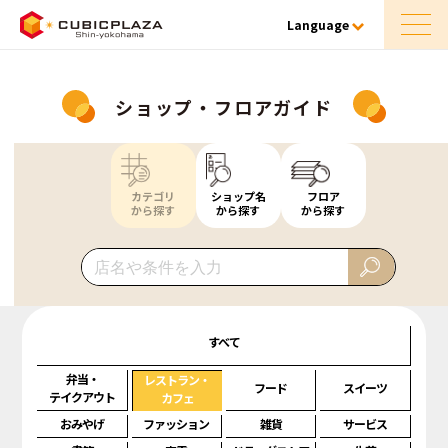
Language
ショップ・フロアガイド
カテゴリ
ショップ名
フロア
から探す
から探す
から探す
すべて
弁当・
レストラン・
フード
スイーツ
テイクアウト
カフェ
おみやげ
ファッション
雑貨
サービス