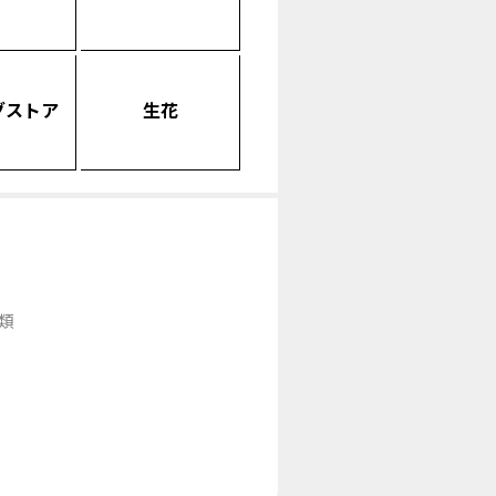
グストア
生花
類