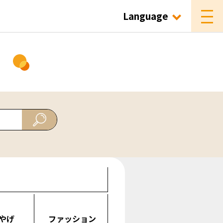
Language
ド
やげ
ファッション