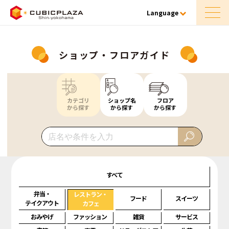
Language
ショップ・フロアガイド
カテゴリ
ショップ名
フロア
から探す
から探す
から探す
すべて
弁当・
レストラン・
フード
スイーツ
テイクアウト
カフェ
おみやげ
ファッション
雑貨
サービス