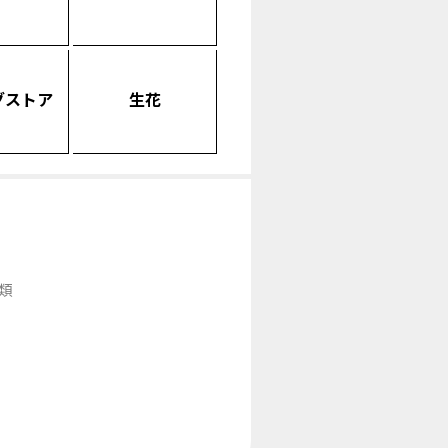
グストア
生花
類