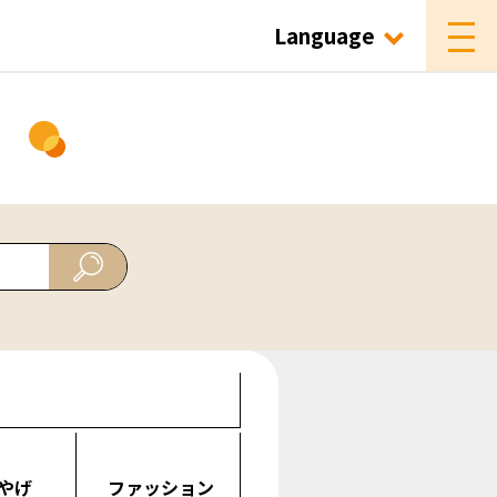
Language
ド
やげ
ファッション