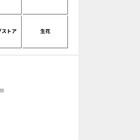
グストア
生花
類