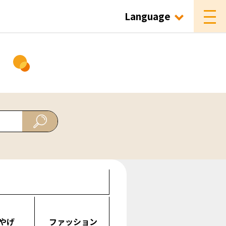
Language
ド
やげ
ファッション