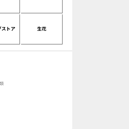
グストア
生花
類