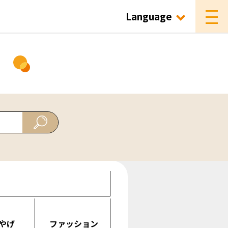
Language
ド
やげ
ファッション